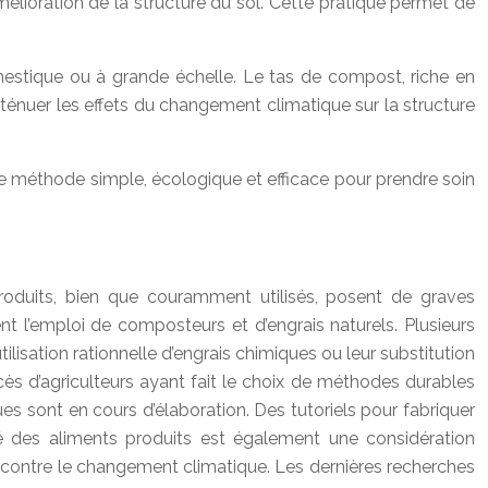
’amélioration de la structure du sol. Cette pratique permet de
omestique ou à grande échelle. Le tas de compost, riche en
atténuer les effets du changement climatique sur la structure
une méthode simple, écologique et efficace pour prendre soin
 produits, bien que couramment utilisés, posent de graves
t l’emploi de composteurs et d’engrais naturels. Plusieurs
isation rationnelle d’engrais chimiques ou leur substitution
uccès d’agriculteurs ayant fait le choix de méthodes durables
es sont en cours d’élaboration. Des tutoriels pour fabriquer
té des aliments produits est également une considération
te contre le changement climatique. Les dernières recherches