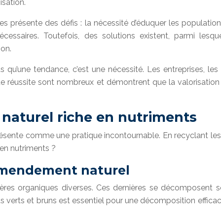
isation.
 présente des défis : la nécessité d’éduquer les populations
essaires. Toutefois, des solutions existent, parmi lesque
ion.
us qu’une tendance, c’est une nécessité. Les entreprises, le
de réussite sont nombreux et démontrent que la valorisatio
aturel riche en nutriments
présente comme une pratique incontournable. En recyclant les 
 en nutriments ?
amendement naturel
tières organiques diverses. Ces dernières se décomposent 
ts verts et bruns est essentiel pour une décomposition effica