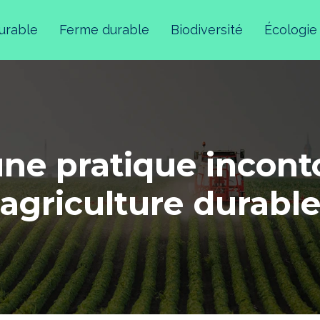
durable
Ferme durable
Biodiversité
Écologie
ne pratique incon
agriculture durabl