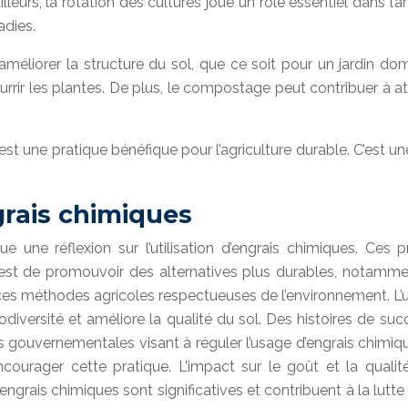
lleurs, la rotation des cultures joue un rôle essentiel dans l
adies.
méliorer la structure du sol, que ce soit pour un jardin d
ourrir les plantes. De plus, le compostage peut contribuer à 
st une pratique bénéfique pour l’agriculture durable. C’est 
ngrais chimiques
e une réflexion sur l’utilisation d’engrais chimiques. Ces
est de promouvoir des alternatives plus durables, notammen
s méthodes agricoles respectueuses de l’environnement. L’util
iodiversité et améliore la qualité du sol. Des histoires de s
s gouvernementales visant à réguler l’usage d’engrais chimiqu
ncourager cette pratique. L’impact sur le goût et la quali
engrais chimiques sont significatives et contribuent à la lut